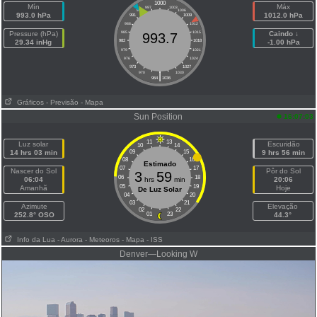
1000
Mín
Máx
997
1003
994
1006
993.0 hPa
1012.0 hPa
991
1009
988
1012
Pressure (hPa)
985
1015
Caindo ↓
993.7
29.34 inHg
982
1018
-1.00 hPa
979
1021
976
1024
973
1027
|
970
1030
964
1036
Gráficos
- Previsão
- Mapa
Sun Position
16:07:03
11
13
Luz solar
Escuridão
10
14
14 hrs 03 min
09
15
9 hrs 56 min
08
16
Estimado
07
17
Nascer do Sol
Pôr do Sol
3
59
06
18
06:04
hrs
min
20:06
05
19
Amanhã
Hoje
De Luz Solar
04
20
03
21
Azimute
Elevação
02
22
252.8° OSO
01
23
44.3°
Info da Lua
- Aurora
- Meteoros
- Mapa
- ISS
Denver—Looking W