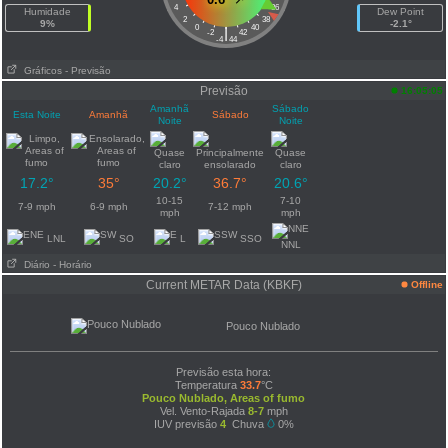
4
36
Humidade
Dew Point
2
38
9%
-2.1°
0
40
|
-2
42
-4
44
Gráficos
- Previsão
Previsão
16:05:05
Amanhã
Sábado
Esta Noite
Amanhã
Sábado
Noite
Noite
17.2°
35°
20.2°
36.7°
20.6°
10-15
7-10
7-9 mph
6-9 mph
7-12 mph
mph
mph
LNL
SO
L
SSO
NNL
Diário
- Horário
Current METAR Data (KBKF)
Offline
Pouco Nublado
Previsão esta hora:
Temperatura
33.7
°C
Pouco Nublado, Areas of fumo
Vel. Vento-Rajada
8-7
mph
IUV previsão
4
Chuva
0%