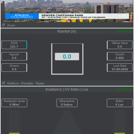
Zoom
Rainfall (in)
16:06:55
2026
Última Hora
121.7
0.0
Agosto
Taxa/h
0.0
0.0
0.000
Ontem
Last Rain
0.0
07-29-2026
Gráficos
- Previsão
- Radar
Irradiance | UV Index | Lux
16:06:55
Radiação Solar
Ultravioleta
Brilho
0 W/m²
0 Índice
0 Lux