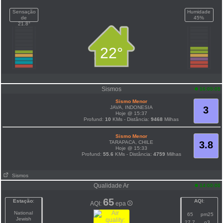
Sensação
Humidade
de
45%
21.8°
22°
Sismos
16:05:05
Sismo Menor
JAVA, INDONESIA
3
Hoje @ 15:37
Profund:
10
KMs - Distância:
9468
Milhas
Sismo Menor
TARAPACA, CHILE
3.8
Hoje @ 15:33
Profund:
55.6
KMs - Distância:
4759
Milhas
Sismos
Qualidade Ar
14:00:00
65
Estação
:
AQI
:
AQI:
epa
National
65
pm25
Jewish
27.7
o3