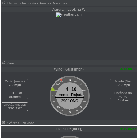
Histórico
- Aeroporto
- Sismos
- Descargas
Aurora—Looking W
Zoom
Wind | Gust (mph)
16:06:55
N
Vento (média)
Rajada (Máx)
NNO
NNL
3.0 mph
NO
NL
17.0 mph
4
10
ONO
LNL
1 Bft
Distância do
Vento
Rajada
O
E
Aragem
vento
45.4 mi
290°
ONO
OSO
LSL
Direção (média)
SO
SL
NNO 332°
SSO
SSL
S
Gráficos
- Previsão
Pressure (inHg)
16:06:55