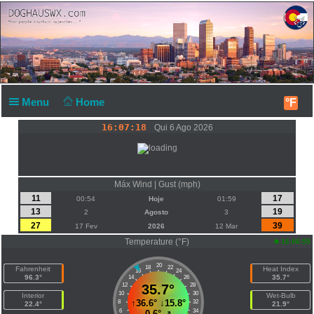
Menu
Home
°F
16:07:18
Qui 6 Ago 2026
Máx Wind | Gust (mph)
11
17
00:54
Hoje
01:59
13
19
2
Agosto
3
27
39
17 Fev
2026
12 Mar
Temperature (°F)
16:06:55
20
18
22
Fahrenheit
Heat Index
16
24
96.3°
35.7°
14
26
12
35.7°
28
10
30
Interior
Wet-Bulb
↑
36.6°
↓
15.8°
8
32
22.4°
21.9°
6
34
0.6°
↗