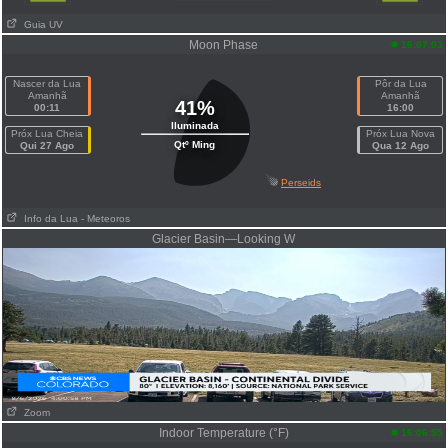
Guia UV
Moon Phase
16:07:03
Nascer da Lua
Pôr da Lua
Amanhã
Amanhã
41%
00:11
16:00
Iluminada
Próx Lua Cheia
Próx Lua Nova
Qtº Ming
Qui 27 Ago
Qua 12 Ago
Perseids
Info da Lua
- Meteoros
Glacier Basin—Looking W
Zoom
Indoor Temperature (°F)
16:06:55