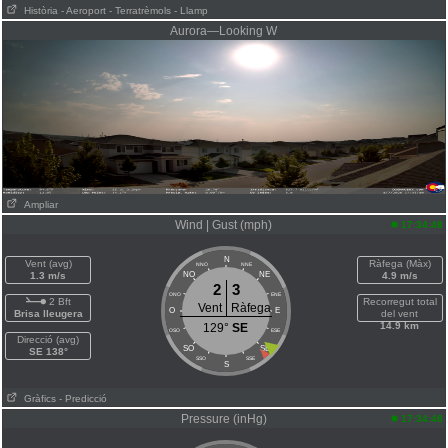
Història
- Aeroport
- Terratrèmols
- Llamp
Aurora—Looking W
Ampliar
Wind | Gust (mph)
17:34:48
N
Vent (avg)
Ràfega (Màx)
NNO
NNE
1.3 m/s
NO
NE
4.9 m/s
2
3
ONO
ENE
2 Bft
Recorregut total
Vent
Ràfega
O
E
Brisa lleugera
del vent
14.9 km
129°
SE
OSO
ESE
Direcció (avg)
SO
SE
SE 138°
SSO
SSE
S
Gràfics
- Predicció
Pressure (inHg)
17:34:48