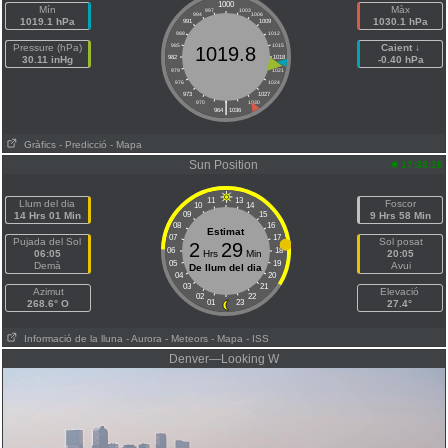
1000
Mín
Màx
997
1003
994
1006
1019.1 hPa
1030.1 hPa
991
1009
988
1012
Pressure (hPa)
985
1015
Caient ↓
1019.8
30.11 inHg
982
1018
-0.40 hPa
979
1021
976
1024
973
1027
|
970
1030
964
1036
Gràfics
- Predicció
- Mapa
Sun Position
17:35:18
11
13
Llum del dia
Foscor
10
14
14 Hrs 01 Min
09
15
9 Hrs 58 Min
08
16
Estimat
07
17
Pujada del Sol
Sol posat
2
29
06
18
06:05
Hrs
Min
20:05
05
19
Demà
Avui
De llum del dia
04
20
03
21
Azimut
Elevació
02
22
268.6° O
01
23
27.4°
Informació de la lluna
- Aurora
- Meteors
- Mapa
- ISS
Denver—Looking W