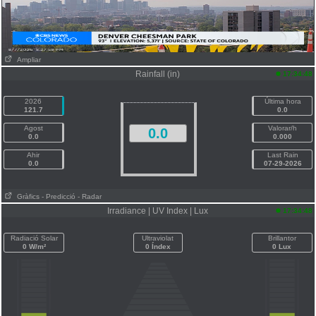
Ampliar
Rainfall (in)
17:34:48
2026
Última hora
121.7
0.0
Agost
Valorar/h
0.0
0.0
0.000
Ahir
Last Rain
0.0
07-29-2026
Gràfics
- Predicció
- Radar
Irradiance | UV Index | Lux
17:34:48
Radiació Solar
Ultraviolat
Brillantor
0 W/m²
0 Índex
0 Lux