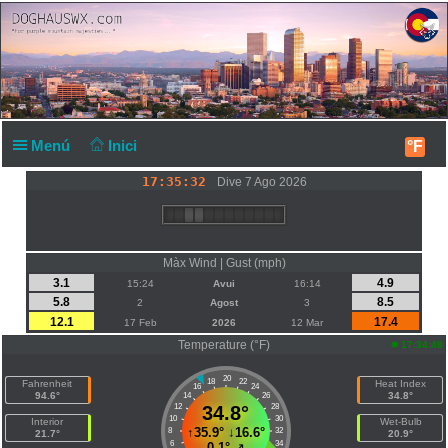
Menú
Inici
°F
17:35:33
Dive 7 Ago 2026
Màx Wind | Gust (mph)
3.1
4.9
15:24
Avui
16:14
5.8
8.5
2
Agost
3
12.1
17.4
17 Feb
2026
12 Mar
Temperature (°F)
17:34:48
20
18
22
Fahrenheit
Heat Index
16
24
94.6°
34.8°
14
26
12
34.8°
28
10
30
Interior
Wet-Bulb
↑
35.9°
↓
16.6°
8
32
21.7°
20.9°
6
34
0.1°
↗