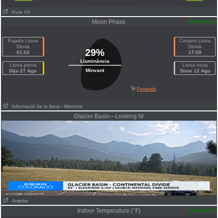
Guia UV
Moon Phase
17:35:18
Pujada Lluna
Conjunt Lluna
Demà
Demà
29%
01:02
17:09
Lluminància
Lluna plena
Lluna nova
Minvant
Dijo 27 Ago
Dime 12 Ago
Perseids
Informació de la lluna
- Meteors
Glacier Basin—Looking W
Ampliar
Indoor Temperature (°F)
17:34:48