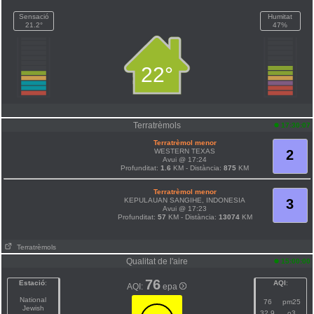
Sensació
Humitat
21.2°
47%
22°
Terratrèmols
17:30:07
Terratrèmol menor
WESTERN TEXAS
2
Avui @ 17:24
Profunditat:
1.6
KM - Distància:
875
KM
Terratrèmol menor
KEPULAUAN SANGIHE, INDONESIA
3
Avui @ 17:23
Profunditat:
57
KM - Distància:
13074
KM
Terratrèmols
Qualitat de l'aire
15:00:00
76
Estació
:
AQI
:
AQI:
epa
National
76
pm25
Jewish
32.9
o3