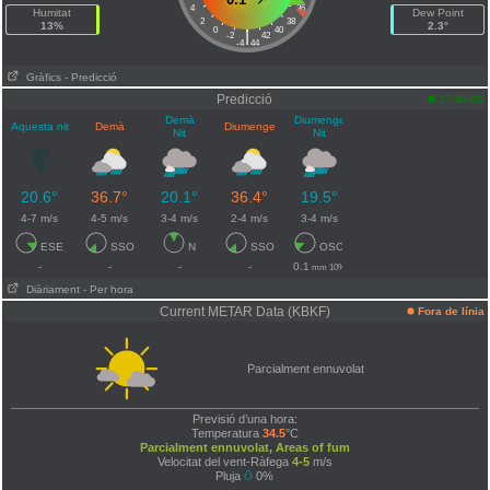
4
36
Humitat
Dew Point
2
38
13%
2.3°
0
40
|
-2
42
-4
44
Gràfics
- Predicció
Predicció
17:35:05
Demà
Diumenge
Aquesta nit
Demà
Diumenge
Nit
Nit
20.6°
36.7°
20.1°
36.4°
19.5°
4-7 m/s
4-5 m/s
3-4 m/s
2-4 m/s
3-4 m/s
ESE
SSO
N
SSO
OSO
-
-
-
-
0.1
mm 10%
Diàriament
- Per hora
Current METAR Data (KBKF)
Fora de línia
Parcialment ennuvolat
Previsió d’una hora:
Temperatura
34.5
°C
Parcialment ennuvolat, Areas of fum
Velocitat del vent-Ràfega
4-5
m/s
Pluja
0%