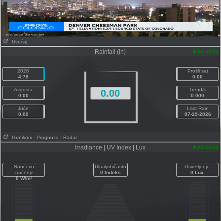
Uvećaj
Rainfall (in)
02:50:25
2026
Prošli sat
4.79
0.00
Avgusta
Trend/s
0.00
0.00
0.000
Juče
Last Rain
0.00
07-29-2026
Grafikoni
- Prognoza
- Radar
Irradiance | UV Index | Lux
02:50:25
Sunčevo
Ultraljubičasto
Osvetljenje
zračenje
0 Indeks
0 Lux
0 W/m²