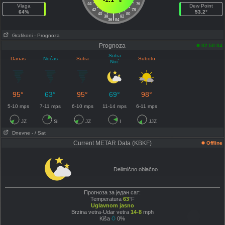
44
76
Vlaga
Dew Point
42
78
64%
53.2°
40
80
|
38
82
36
84
Grafikoni
- Prognoza
Prognoza
02:50:04
Sutra
Danas
Noćas
Sutra
Subotu
Noć
95°
63°
95°
69°
98°
5-10 mps
7-11 mps
6-10 mps
11-14 mps
6-11 mps
JZ
SI
JZ
I
JJZ
Dnevne
- / Sat
Current METAR Data (KBKF)
Offline
Delimično oblačno
Прогноза за један сат:
Temperatura
63
°F
Uglavnom jasno
Brzina vetra-Udar vetra
14-8
mph
Kiša
0%