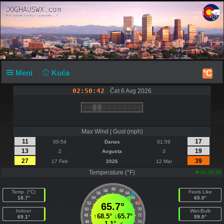
Meni
Kuća
°C
02:50:43
Čet 6 Avg 2026
Max Wind | Gust (mph)
11
17
00:54
Danas
01:59
13
19
2
Avgusta
3
27
39
17 Feb
2026
12 Mar
Temperature (°F)
02:50:25
60
58
62
Temp. (°C)
Feels Like
56
64
18.7°
65.0°
54
66
52
65.7°
68
50
70
Indoor
Wet-Bulb
↑
68.5°
↓
65.7°
48
72
69.1°
59.0°
46
74
-1.1°
↙