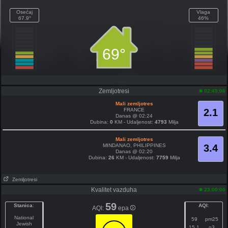
Osećaj
Vlaga
67.9°
46%
69°
Zemljotresi
02:45:06
Mali zemljotres
FRANCE
2.1
Danas @ 02:24
Dubina:
0
KM - Udaljenost:
4793
Milja
Mali zemljotres
MINDANAO, PHILIPPINES
3.4
Danas @ 02:20
Dubina:
26
KM - Udaljenost:
7759
Milja
Zemljotresi
Kvalitet vazduha
23:00:00
59
Stanica
:
AQI
:
AQI:
epa
National
59
pm25
Jewish
15.1
o3