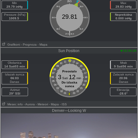
29.5
Min
Max
29.79 inHg
29.83 inHg
29.0
30.0
Pressure (hPa)
Neprekidna
29.81
1009.5
28.5
30.5
0.000 inHg
28.0
31.0
|
27.5
31.5
Grafikoni
- Prognoza
- Mapa
Sun Position
02:50:28
11
13
Obdanica
Mrak
10
14
14 Sati03 min
09
15
9 Sati56 min
08
16
Preostalo
07
17
Izlazak sunca
Zalazak sunca
3
12
06
18
06:03
Sati
min
20:06
05
19
Danas
Danas
Do izlaska
04
20
sunca
03
21
Azimut
Elevacija
02
22
29° SSI
01
23
-28.6°
Mesec info
- Aurora
- Meteori
- Mapa
- ISS
Denver—Looking W