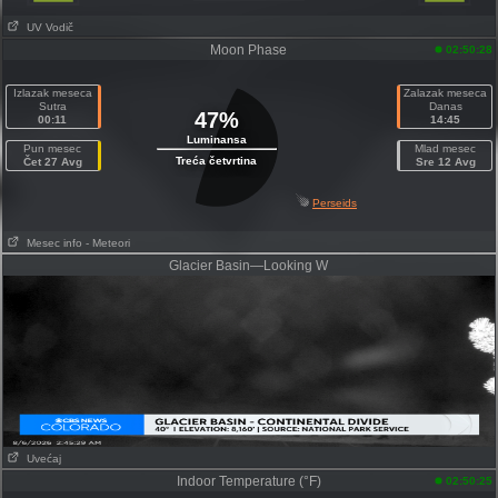
UV Vodič
Moon Phase
02:50:28
Izlazak meseca
Zalazak meseca
Sutra
Danas
47%
00:11
14:45
Luminansa
Pun mesec
Mlad mesec
Treća četvrtina
Čet 27 Avg
Sre 12 Avg
Perseids
Mesec info
- Meteori
Glacier Basin—Looking W
Uvećaj
Indoor Temperature (°F)
02:50:25