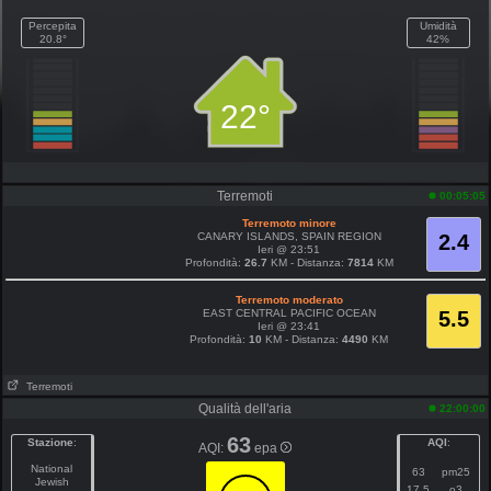
Percepita
Umidità
20.8°
42%
22°
Terremoti
00:05:05
Terremoto minore
CANARY ISLANDS, SPAIN REGION
2.4
Ieri @ 23:51
Profondità:
26.7
KM - Distanza:
7814
KM
Terremoto moderato
EAST CENTRAL PACIFIC OCEAN
5.5
Ieri @ 23:41
Profondità:
10
KM - Distanza:
4490
KM
Terremoti
Qualità dell'aria
22:00:00
63
Stazione
:
AQI
:
AQI:
epa
National
63
pm25
Jewish
17.5
o3