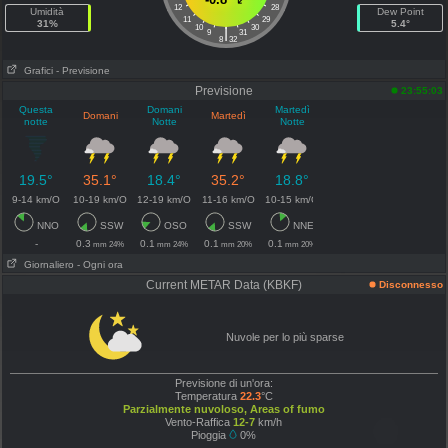
12
28
Umidità
Dew Point
11
29
31%
5.4°
10
30
|
9
31
8
32
Grafici
- Previsione
Previsione
23:55:03
Questa
Domani
Martedì
Domani
Martedì
notte
Notte
Notte
19.5°
35.1°
18.4°
35.2°
18.8°
9-14 km/O
10-19 km/O
12-19 km/O
11-16 km/O
10-15 km/O
NNO
SSW
OSO
SSW
NNE
-
0.3
0.1
0.1
0.1
mm 24%
mm 24%
mm 20%
mm 20%
Giornaliero
- Ogni ora
Current METAR Data (KBKF)
Disconnesso
Nuvole per lo più sparse
Previsione di un'ora:
Temperatura
22.3
°C
Parzialmente nuvoloso, Areas of fumo
Vento-Raffica
12-7
km/h
Pioggia
0%