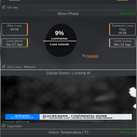
UV Info
Moon Phase
00:06:58
Alba Luna
Tramonto Luna
03:18
Oggi
9%
18:58
Luminanza
Luna piena
Luna nuova
Luna calante
Gio 27 Ago
Mer 12 Ago
Perseids
Info Luna
- Meteore
Glacier Basin—Looking W
Ingrandire
Indoor Temperature (°F)
00:06:48