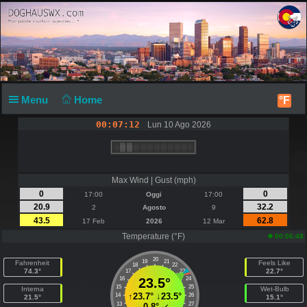
Menu
Home
°F
00:07:13
Lun 10 Ago 2026
Max Wind | Gust (mph)
0
0
17:00
Oggi
17:00
20.9
32.2
2
Agosto
9
43.5
62.8
17 Feb
2026
12 Mar
Temperature (°F)
00:06:48
20
19
21
Fahrenheit
Feels Like
18
22
74.3°
22.7°
17
23
16
23.5°
24
15
25
Interna
Wet-Bulb
↑
23.7°
↓
23.5°
14
26
21.5°
15.1°
13
27
-0.8°
↙