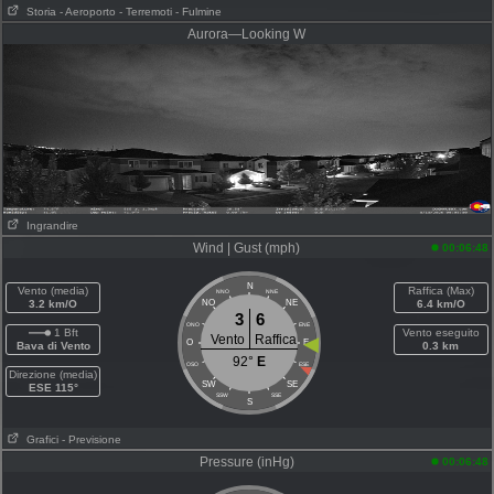
Storia
- Aeroporto
- Terremoti
- Fulmine
Aurora—Looking W
Ingrandire
Wind | Gust (mph)
00:06:48
N
Vento (media)
Raffica (Max)
NNO
NNE
3.2 km/O
NO
NE
6.4 km/O
3
6
ONO
ENE
1 Bft
Vento eseguito
Vento
Raffica
O
E
Bava di Vento
0.3 km
92°
E
OSO
ESE
Direzione (media)
SW
SE
ESE 115°
SSW
SSE
S
Grafici
- Previsione
Pressure (inHg)
00:06:48