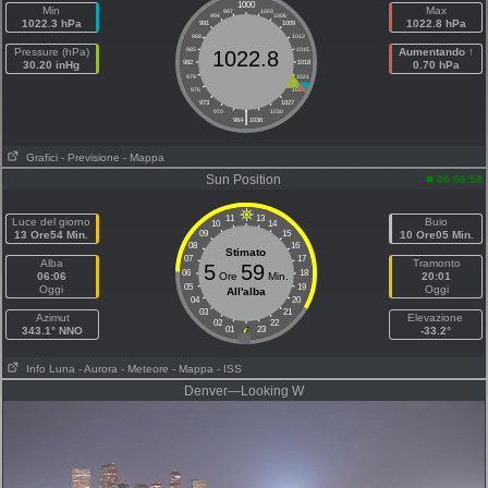
1000
Min
Max
997
1003
994
1006
1022.3 hPa
1022.8 hPa
991
1009
988
1012
Pressure (hPa)
985
1015
Aumentando ↑
1022.8
30.20 inHg
982
1018
0.70 hPa
979
1021
976
1024
973
1027
|
970
1030
964
1036
Grafici
- Previsione
- Mappa
Sun Position
00:06:58
11
13
Luce del giorno
Buio
10
14
13 Ore54 Min.
09
15
10 Ore05 Min.
08
16
Stimato
07
17
Alba
Tramonto
5
59
06
18
06:06
Ore
Min.
20:01
05
19
Oggi
Oggi
All'alba
04
20
03
21
Azimut
Elevazione
02
22
343.1° NNO
01
23
-33.2°
Info Luna
- Aurora
- Meteore
- Mappa
- ISS
Denver—Looking W