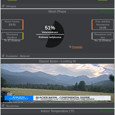
UV-opas
Moon Phase
18:37:01
Kuun nousu
Kuu asettaa
23:31
Huomenna
51%
14:45
Valaistuksen
Seuraava
Seuraava uusi
Kolmas neljäsosa
täysikuu
kuu
To 27 Elokuu
Ke 12 Elokuu
Perseids
Kuutiedot
- Meteorit
Glacier Basin—Looking W
Suurentaa
Indoor Temperature (°F)
18:36:55