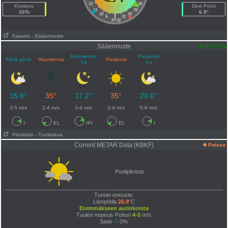
12
28
Kosteus
Dew Point
11
29
26%
6.9°
10
30
|
9
31
8
32
Kaaviot
- Sääennuste
Sääennuste
18:35:04
Huomenna
Perjantai
Tänä yönä
Huomenna
Perjantai
Yö
Yö
15.8°
35°
17.2°
35°
20.6°
3-5 m/s
2-4 m/s
3-4 m/s
3-4 m/s
5-6 m/s
I
EL
IPI
EL
I
Päivittäin
- Tuntitaksa
Current METAR Data (KBKF)
Poissa
Puolipilvistä
Tunnin ennuste:
Lämpötila
26.9
°C
Enimmäkseen aurinkoista
Tuulen nopeus-Puhuri
4-5
m/s
Sade
0%