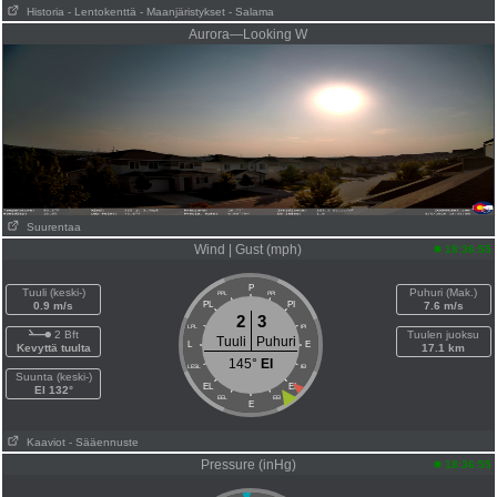
Historia
- Lentokenttä
- Maanjäristykset
- Salama
Aurora—Looking W
Suurentaa
Wind | Gust (mph)
18:36:55
P
Tuuli (keski-)
Puhuri (Mak.)
PPL
PPI
0.9 m/s
PL
PI
7.6 m/s
2
3
LPL
IPI
2 Bft
Tuulen juoksu
Tuuli
Puhuri
L
E
Kevyttä tuulta
17.1 km
145°
EI
LESL
IEI
Suunta (keski-)
EL
EI
EI 132°
EEL
EEI
E
Kaaviot
- Sääennuste
Pressure (inHg)
18:36:55