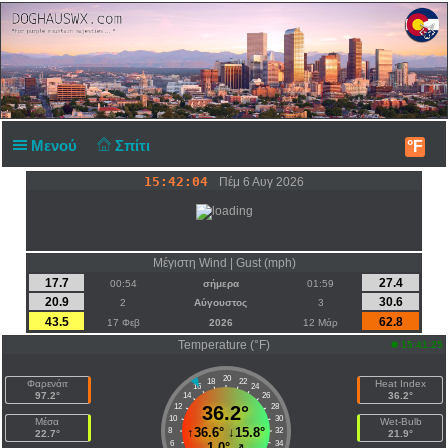
Μενού
Σπίτι
°F
15:42:04
Πέμ 6 Αυγ 2026
Μέγιστη Wind | Gust (mph)
17.7
27.4
00:54
σήμερα
01:59
20.9
30.6
2
Αύγουστος
3
43.5
62.8
17 Φεβ
2026
12 Μάρ
Temperature (°F)
15:41:25
20
18
22
Φαρενάιτ
Heat Index
16
24
97.2°
36.2°
14
26
12
36.2°
28
10
30
Μέσα
Wet-Bulb
↑
36.6°
↓
15.8°
8
32
22.7°
21.9°
6
34
1.0°
↗