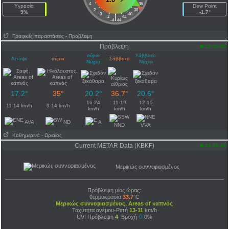
4
36
Υγρασία
Dew Point
2
38
9%
-1.7°
0
40
|
-2
42
-4
44
Γραφικές παραστάσεις
- Πρόβλεψη
Πρόβλεψη
15:35:05
αύριο
Σάββατο
Απόψε
αύριο
Σάββατο
Νύχτα
Νύχτα
17.2°
35°
20.2°
36.7°
20.6°
16-24
11-19
12-15
11-14 km/h
9-14 km/h
km/h
km/h
km/h
AVA
ND
A
NND
VVA
Καθημερινά
- Ωριαίος
Current METAR Data (KBKF)
14:58:00
Μερικώς συννεφιασμένος
Πρόβλεψη μίας ώρας:
θερμοκρασία
33.7
°C
Μερικώς συννεφιασμένος, Areas of καπνός
Ταχύτητα ανέμου-Ριπή
13-11
km/h
UVI Πρόβλεψη
4
Βροχή
0%