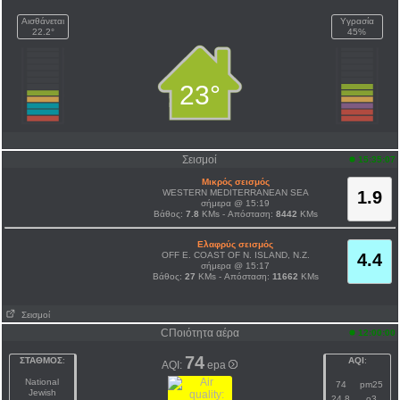
Αισθάνεται
Υγρασία
22.2°
45%
23°
Σεισμοί
15:35:07
Μικρός σεισμός
WESTERN MEDITERRANEAN SEA
1.9
σήμερα @ 15:19
Βάθος:
7.8
KMs - Απόσταση:
8442
KMs
Ελαφρύς σεισμός
OFF E. COAST OF N. ISLAND, N.Z.
4.4
σήμερα @ 15:17
Βάθος:
27
KMs - Απόσταση:
11662
KMs
Σεισμοί
CΠοιότητα αέρα
12:00:00
74
ΣΤΑΘΜΟΣ
:
AQI
:
AQI:
epa
National
74
pm25
Jewish
24.8
o3