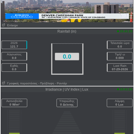
Enlarge
Rainfall (in)
15:41:25
2026
Τελευταία ώρα
121.7
0.0
Αύγουστος
Τιμή/ ω
0.0
0.0
0.000
Εχθές
Last Rain
0.0
07-29-2026
Γραφικές παραστάσεις
- Πρόβλεψη
- Ραντάρ
Irradiance | UV Index | Lux
15:41:25
Ακτινοβολία
Υπεριώδης
Λάμψη
0 W/m²
0 Δείκτης
0 Lux