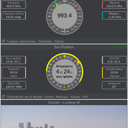
1000
Ελάχιστη
Μέγιστη
997
1003
994
1006
993.0 hPa
1012.0 hPa
991
1009
988
1012
Pressure (hPa)
985
1015
Πτώση ↓
993.4
29.34 inHg
982
1018
-1.20 hPa
979
1021
976
1024
973
1027
|
970
1030
964
1036
Γραφικές παραστάσεις
- Πρόβλεψη
- Χάρτης
Sun Position
15:41:50
11
13
Φως ημέρας
Σκοτάδι
10
14
14 Ω. 03 λ.
09
15
9 Ω. 56 λ.
08
16
Εκτιμώμενη
07
17
Ανατολή
ηλιοβασίλεμα
4
24
06
18
06:04
Ω.
λ.
20:06
05
19
αύριο
σήμερα
φως ημέρας
04
20
03
21
Aζιμούθιο
Ανύψωση
02
22
246.8° DND
01
23
49°
Πληροφορίες για το φεγγάρι
- Αυrora
- Μετεωροί
- Χάρτης
- ISS
Denver—Looking W