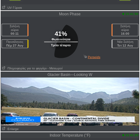
UV Γύρισε
Moon Phase
15:41:50
Σελήνη
Σελήνη
αύριο
αύριο
41%
00:11
16:00
Φωτεινότητα
Πανσέληνος
Νέα Σελήνη
Τρίτο τέταρτο
Πέμ 27 Αυγ
Τετ 12 Αυγ
Perseids
Πληροφορίες για το φεγγάρι
- Μετεωροί
Glacier Basin—Looking W
Enlarge
Indoor Temperature (°F)
15:41:25