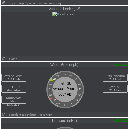
Ιστορία
- Aεροδρόμιο
- Σεισμοί
- Αστραπή
Aurora—Looking W
Enlarge
Wind | Gust (mph)
15:41:25
V
Ανεμος (Μέση)
Ριπή (Μέγιστη)
VVD
VVA
3.2 km/h
VD
VA
27.4 km/h
6
10
DVD
AVA
1 Bft
Άνεμος
Ανεμος
Ριπή
D
E
Φως αέρα
71.1 km
305°
VD
DND
ANA
Κατεύθυνση
ND
NA
(Μέση)
NND
NNA
DND 238°
N
Γραφικές παραστάσεις
- Πρόβλεψη
Pressure (inHg)
15:41:25