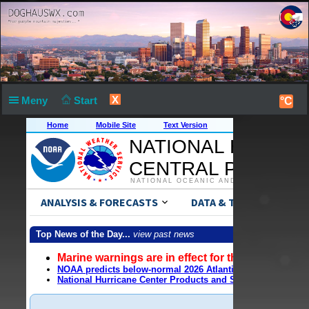
X
Meny
Start
°C