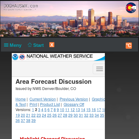
X
Meny
Start
°C