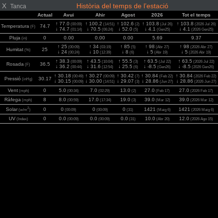
X
Història del temps de l’estació
Tanca
Actual
Avui
Ahir
Agost
2026
Tot el temps
↑ 77.0
↑ 100.2
↑ 102.6
↑ 103.8
↑ 103.8
(00:09)
(14:51)
(2)
(Jul 26)
(2026 Jul 26)
Temperatura
74.7
(F)
↓ 74.7
↓ 70.5
↓ 52.0
↓ 4.1
↓ 4.1
(01:14)
(06:24)
(5)
(Gen25)
(2026 Gen25)
Pluja
0
0.00
0.00
0.00
5.69
9.37
(in)
↑ 25
↑ 34
↑ 85
↑ 98
↑ 98
(00:09)
(03:19)
(5)
(Abr 27)
(2026 Abr 27)
Humitat
25
(%)
↓ 24
↓ 10
↓ 8
↓ 5
↓ 5
(00:24)
(12:39)
(6)
(Abr 19)
(2026 Abr 19)
↑ 38.3
↑ 43.5
↑ 55.5
↑ 63.5
↑ 63.5
(00:09)
(10:04)
(3)
(Jul 22)
(2026 Jul 22)
Rosada
36.5
(F)
↓ 36.2
↓ 31.6
↓ 25.5
↓ -8.5
↓ -8.5
(00:44)
(12:54)
(6)
(Gen26)
(2026 Gen26)
↑ 30.18
↑ 30.27
↑ 30.42
↑ 30.84
↑ 30.84
(00:49)
(00:09)
(7)
(Feb 22)
(2026 Feb 22)
Pressió
30.17
(inHg)
↓ 30.15
↓ 30.00
↓ 29.07
↓ 28.86
↓ 28.86
(00:09)
(14:51)
(3)
(Jun 27)
(2026 Jun 27)
Vent
0
5.0
7.0
13.0
27.0
27.0
(mph)
(00:34)
(02:29)
(2)
(Feb 17)
(2026 Feb 17)
Ràfega
8
8.0
17.0
19.0
39.0
39.0
(mph)
(00:59)
(17:34)
(3)
(Mar 12)
(2026 Mar 12)
2
Solar
0
0
0
0
1421
1421
(w/m
)
(00:09)
(00:09)
(31)
(Maig 6)
(2026 Maig 6)
UV
0
0.0
0.0
0.0
10.0
12.0
(Index)
(00:09)
(00:09)
(31)
(Abr 20)
(2026 Ago 15)