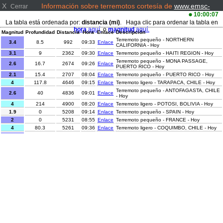
X
Información sobre terremotos cortesía de
www.emsc-
Cerrar
csem.org/
10:00:07
La tabla está ordenada por:
distancia (mi)
. Haga clic para ordenar la tabla en
hora
aquí.
o
magnitud
aquí.
Magnitud
Profundidad
Distancia
Hora
Enlace
Descripción
Terremoto pequeño - NORTHERN
3.4
8.5
992
09:33
Enlace
CALIFORNIA - Hoy
3.1
9
2362
09:30
Enlace
Terremoto pequeño - HAITI REGION - Hoy
Terremoto pequeño - MONA PASSAGE,
2.6
16.7
2674
09:26
Enlace
PUERTO RICO - Hoy
2.1
15.4
2707
08:04
Enlace
Terremoto pequeño - PUERTO RICO - Hoy
4
117.8
4646
09:15
Enlace
Terremoto ligero - TARAPACA, CHILE - Hoy
Terremoto pequeño - ANTOFAGASTA, CHILE
2.6
40
4836
09:01
Enlace
- Hoy
4
214
4900
08:20
Enlace
Terremoto ligero - POTOSI, BOLIVIA - Hoy
1.9
0
5208
09:14
Enlace
Terremoto pequeño - SPAIN - Hoy
2
0
5231
08:55
Enlace
Terremoto pequeño - FRANCE - Hoy
4
80.3
5261
09:36
Enlace
Terremoto ligero - COQUIMBO, CHILE - Hoy
3.2
14.1
6032
08:43
Enlace
Terremoto pequeño - GREECE - Hoy
Terremoto pequeño - WESTERN TURKEY -
1.7
7
6223
08:10
Enlace
Hoy
Terremoto pequeño - WESTERN TURKEY -
1.3
7.7
6236
08:55
Enlace
Hoy
Terremoto pequeño - DODECANESE IS.-
1.1
9.6
6416
09:27
Enlace
TURKEY BORDER REG - Hoy
Terremoto pequeño - CENTRAL TURKEY -
1.4
7
6549
09:00
Enlace
Hoy
Terremoto pequeño - CENTRAL TURKEY -
1.2
7
6561
08:21
Enlace
Hoy
Terremoto pequeño - EASTERN TURKEY -
1.1
9.9
6575
09:44
Enlace
Hoy