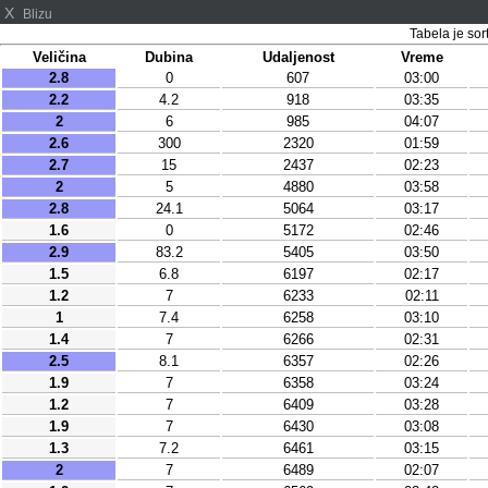
X
Blizu
Tabela je sor
Veličina
Dubina
Udaljenost
Vreme
2.8
0
607
03:00
2.2
4.2
918
03:35
2
6
985
04:07
2.6
300
2320
01:59
2.7
15
2437
02:23
2
5
4880
03:58
2.8
24.1
5064
03:17
1.6
0
5172
02:46
2.9
83.2
5405
03:50
1.5
6.8
6197
02:17
1.2
7
6233
02:11
1
7.4
6258
03:10
1.4
7
6266
02:31
2.5
8.1
6357
02:26
1.9
7
6358
03:24
1.2
7
6409
03:28
1.9
7
6430
03:08
1.3
7.2
6461
03:15
2
7
6489
02:07