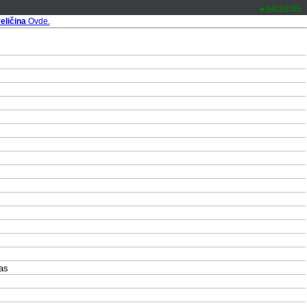
04:10:05
eličina
Ovde.
as