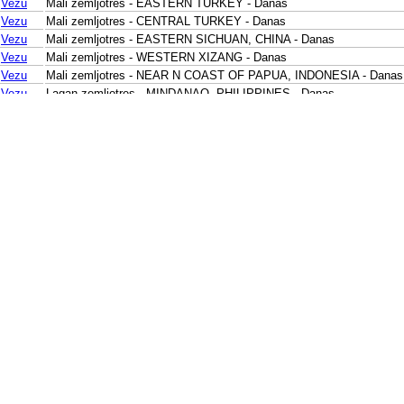
Vezu
Mali zemljotres - EASTERN TURKEY - Danas
Vezu
Mali zemljotres - CENTRAL TURKEY - Danas
Vezu
Mali zemljotres - EASTERN SICHUAN, CHINA - Danas
Vezu
Mali zemljotres - WESTERN XIZANG - Danas
Vezu
Mali zemljotres - NEAR N COAST OF PAPUA, INDONESIA - Danas
Vezu
Lagan zemljotres - MINDANAO, PHILIPPINES - Danas
Vezu
Mali zemljotres - KEPULAUAN SANGIHE, INDONESIA - Danas
Vezu
Mali zemljotres - SULAWESI, INDONESIA - Danas
Vezu
Mali zemljotres - JAVA, INDONESIA - Danas