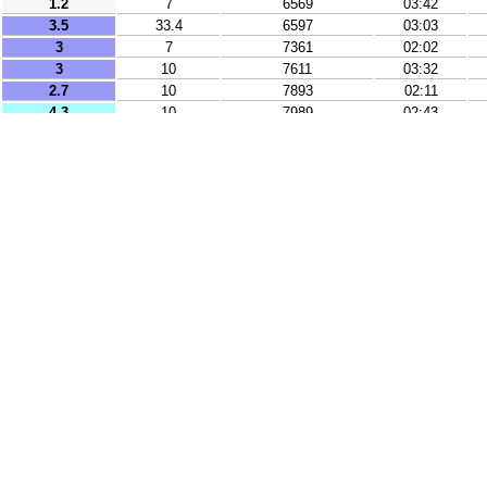
1.2
7
6569
03:42
3.5
33.4
6597
03:03
3
7
7361
02:02
3
10
7611
03:32
2.7
10
7893
02:11
4.3
10
7989
02:43
3
27
8019
02:52
2.5
5
8567
03:46
3.5
20
9468
03:37