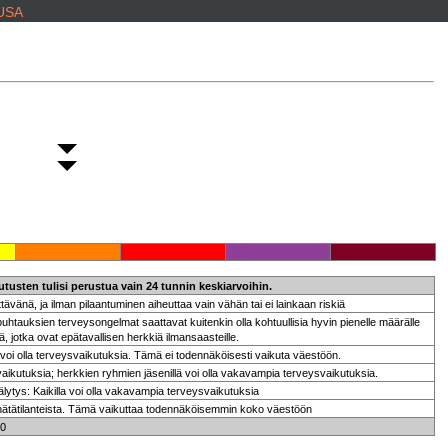
 USA
tusten tulisi perustua vain 24 tunnin keskiarvoihin.
tävänä, ja ilman pilaantuminen aiheuttaa vain vähän tai ei lainkaan riskiä
htauksien terveysongelmat saattavat kuitenkin olla kohtuullisia hyvin pienelle määrälle
ä, jotka ovat epätavallisen herkkiä ilmansaasteille.
 voi olla terveysvaikutuksia. Tämä ei todennäköisesti vaikuta väestöön.
ikutuksia; herkkien ryhmien jäsenillä voi olla vakavampia terveysvaikutuksia.
lytys: Kaikilla voi olla vakavampia terveysvaikutuksia
hätätilanteista. Tämä vaikuttaa todennäköisemmin koko väestöön
:00