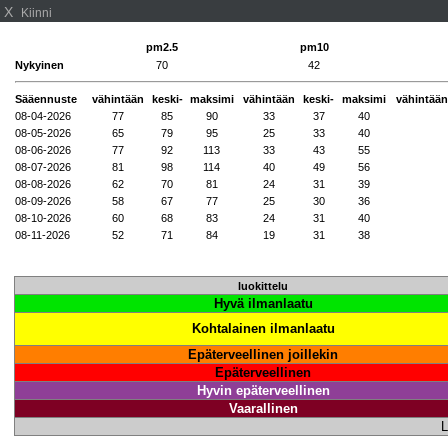
X
Kiinni
pm2.5
pm10
Nykyinen
70
42
Sääennuste
vähintään
keski-
maksimi
vähintään
keski-
maksimi
vähintään
08-04-2026
77
85
90
33
37
40
08-05-2026
65
79
95
25
33
40
08-06-2026
77
92
113
33
43
55
08-07-2026
81
98
114
40
49
56
08-08-2026
62
70
81
24
31
39
08-09-2026
58
67
77
25
30
36
08-10-2026
60
68
83
24
31
40
08-11-2026
52
71
84
19
31
38
luokittelu
Hyvä ilmanlaatu
Kohtalainen ilmanlaatu
Epäterveellinen joillekin
Epäterveellinen
Hyvin epäterveellinen
Vaarallinen
L