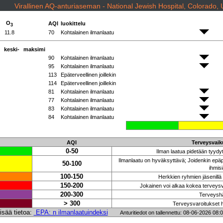
Virallinen AQ-anturiaseman - National Jewish Hospital, Colorado,
O
AQI
luokittelu
3
11.8
70
Kohtalainen ilmanlaatu
keski-
maksimi
90
Kohtalainen ilmanlaatu
95
Kohtalainen ilmanlaatu
113
Epäterveellinen joillekin
114
Epäterveellinen joillekin
81
Kohtalainen ilmanlaatu
77
Kohtalainen ilmanlaatu
83
Kohtalainen ilmanlaatu
84
Kohtalainen ilmanlaatu
AQI
Terveysvaiku
0-50
Ilman laatua pidetään tyydyt
Ilmanlaatu on hyväksyttävä; Joidenkin epäpu
50-100
ihmisi
100-150
Herkkien ryhmien jäsenillä
150-200
Jokainen voi alkaa kokea terveysva
200-300
Terveyshä
> 300
Terveysvaroitukset 
isää tietoa:
EPA: n ilmanlaatuindeksi
Anturitiedot on tallennettu: 08-06-2026 08