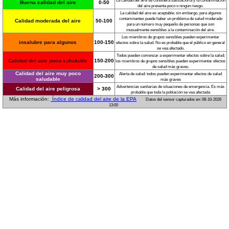
La calidad del aire se considera satisfactoria y la contaminación
Buena calidad del aire
0-50
del aire presenta poco o ningún riesgo.
La calidad del aire es aceptable; sin embargo, para algunos
contaminantes puede haber un problema de salud moderado
Calidad moderada del aire
50-100
para un número muy pequeño de personas que son
inusualmente sensibles a la contaminación del aire.
Los miembros de grupos sensibles pueden experimentar
insalubre para algunos
100-150
efectos sobre la salud. No es probable que el público en general
se vea afectado.
Todos pueden comenzar a experimentar efectos sobre la salud;
Calidad del aire poco saludable
150-200
los miembros de grupos sensibles pueden experimentar efectos
de salud más graves.
Calidad del aire muy poco
Alerta de salud: todos pueden experimentar efectos de salud
200-300
saludable
más graves
Advertencias sanitarias de situaciones de emergencia. Es más
Calidad del aire peligrosa
> 300
probable que toda la población se vea afectada
Más información:
Índice de calidad del aire de la EPA
Datos del sensor capturados en: 08-10-2026
13:00