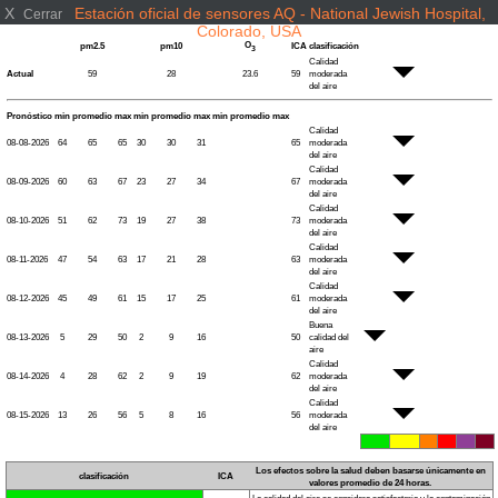
X
Estación oficial de sensores AQ - National Jewish Hospital,
Cerrar
Colorado, USA
O
pm2.5
pm10
ICA
clasificación
3
Calidad
Actual
59
28
23.6
59
moderada
del aire
Pronóstico
min
promedio
max
min
promedio
max
min
promedio
max
Calidad
08-08-2026
64
65
65
30
30
31
65
moderada
del aire
Calidad
08-09-2026
60
63
67
23
27
34
67
moderada
del aire
Calidad
08-10-2026
51
62
73
19
27
38
73
moderada
del aire
Calidad
08-11-2026
47
54
63
17
21
28
63
moderada
del aire
Calidad
08-12-2026
45
49
61
15
17
25
61
moderada
del aire
Buena
08-13-2026
5
29
50
2
9
16
50
calidad del
aire
Calidad
08-14-2026
4
28
62
2
9
19
62
moderada
del aire
Calidad
08-15-2026
13
26
56
5
8
16
56
moderada
del aire
Los efectos sobre la salud deben basarse únicamente en
clasificación
ICA
valores promedio de 24 horas.