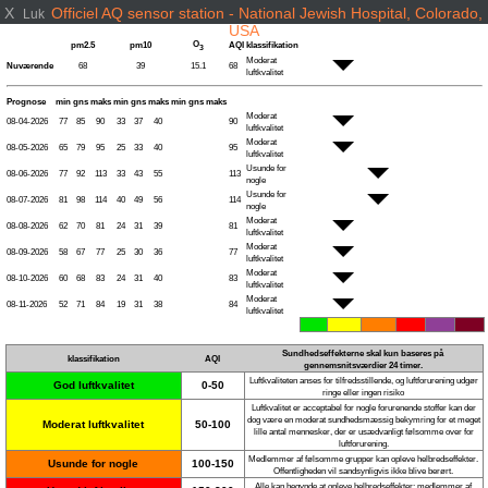
X
Officiel AQ sensor station - National Jewish Hospital, Colorado,
Luk
USA
O
pm2.5
pm10
AQI
klassifikation
3
Moderat
Nuværende
68
39
15.1
68
luftkvalitet
Prognose
min
gns
maks
min
gns
maks
min
gns
maks
Moderat
08-04-2026
77
85
90
33
37
40
90
luftkvalitet
Moderat
08-05-2026
65
79
95
25
33
40
95
luftkvalitet
Usunde for
08-06-2026
77
92
113
33
43
55
113
nogle
Usunde for
08-07-2026
81
98
114
40
49
56
114
nogle
Moderat
08-08-2026
62
70
81
24
31
39
81
luftkvalitet
Moderat
08-09-2026
58
67
77
25
30
36
77
luftkvalitet
Moderat
08-10-2026
60
68
83
24
31
40
83
luftkvalitet
Moderat
08-11-2026
52
71
84
19
31
38
84
luftkvalitet
Sundhedseffekterne skal kun baseres på
klassifikation
AQI
gennemsnitsværdier 24 timer.
Luftkvaliteten anses for tilfredsstillende, og luftforurening udgør
God luftkvalitet
0-50
ringe eller ingen risiko
Luftkvalitet er acceptabel for nogle forurenende stoffer kan der
dog være en moderat sundhedsmæssig bekymring for et meget
Moderat luftkvalitet
50-100
lille antal mennesker, der er usædvanligt følsomme over for
luftforurening.
Medlemmer af følsomme grupper kan opleve helbredseffekter.
Usunde for nogle
100-150
Offentligheden vil sandsynligvis ikke blive berørt.
Alle kan begynde at opleve helbredseffekter; medlemmer af