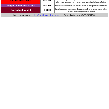
Usund luftkvalitet
150-200
følsomme grupper kan opleve mere alvorlige helbredseffekter.
Meget usund luftkvalitet
200-300
Sundhedsalarm: alle kan opleve mere alvorlige helbredseffekter
Sundhedsadvarsler om nødsituationer. Det er mere sandsynligt,
Farlig luftkvalitet
> 300
at hele befolkningen bliver berørt
Mere information:
EPA luftkvalitetsindeks
Sensordata fanget kl: 08-06-2026 10:00